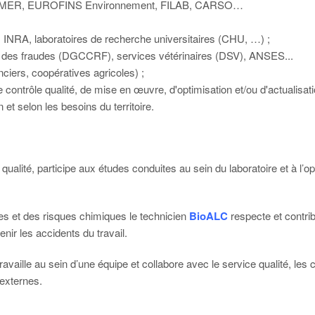
EMER, EUROFINS Environnement, FILAB, CARSO…
NRA, laboratoires de recherche universitaires (CHU, …) ;
on des fraudes (DGCCRF), services vétérinaires (DSV), ANSES...
iers, coopératives agricoles) ;
e contrôle qualité, de mise en œuvre, d'optimisation et/ou d'actualisa
et selon les besoins du territoire.
ualité, participe aux études conduites au sein du laboratoire et à l’o
es et des risques chimiques le technicien
BioALC
respecte et contribu
nir les accidents du travail.
ravaille au sein d’une équipe et collabore avec le service qualité, les 
 externes.