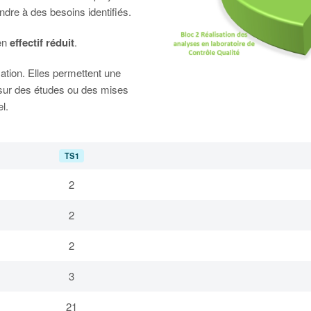
ndre à des besoins identifiés.
en
effectif réduit
.
ation. Elles permettent une
t sur des études ou des mises
l.
TS1
2
2
2
3
21