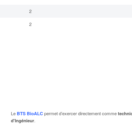
2
2
Le
BTS BioALC
permet d’exercer directement comme
techni
d'Ingénieur
.