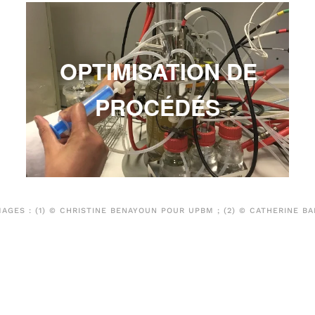
OPTIMISATION DE
PROCÉDÉS
MAGES : (1) © CHRISTINE BENAYOUN POUR UPBM ; (2) © CATHERINE BA