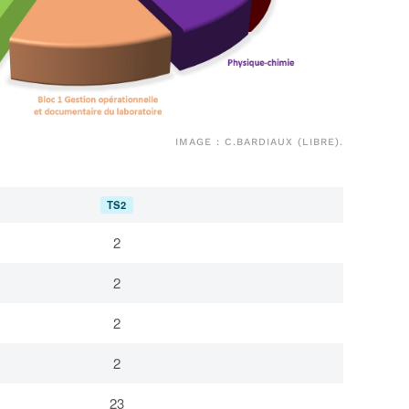
IMAGE : C.BARDIAUX (LIBRE).
TS2
2
2
2
2
23