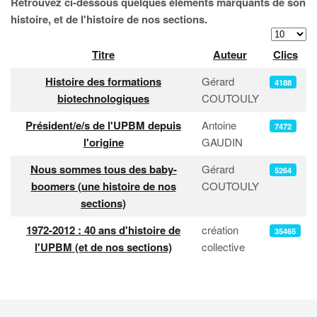
Retrouvez ci-dessous quelques éléments marquants de son
histoire, et de l'histoire de nos sections.
Afficher #
Titre
Auteur
Clics
Articles
Histoire des formations
Gérard
4188
biotechnologiques
COUTOULY
Président/e/s de l'UPBM depuis
Antoine
7472
l'origine
GAUDIN
Nous sommes tous des baby-
Gérard
5264
boomers (une histoire de nos
COUTOULY
sections)
1972-2012 : 40 ans d'histoire de
création
35465
l'UPBM (et de nos sections)
collective