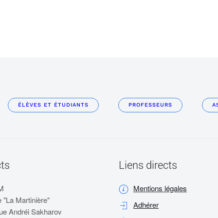
ÉLÈVES ET ÉTUDIANTS
PROFESSEURS
A
ts
Liens directs
M
Mentions légales
 "La Martinière"
Adhérer
ue Andréi Sakharov