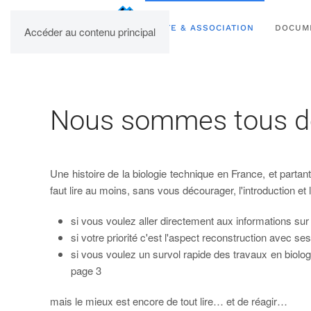
UPBM
n
SITE & ASSOCIATION
DOCUM
Accéder au contenu principal
ement
avec,
Nous sommes tous des
ues
Une histoire de la biologie technique en France, et part
faut lire au moins, sans vous décourager, l'introduction et 
elle
si vous voulez aller directement aux informations sur l
tique
si votre priorité c'est l'aspect reconstruction avec s
si vous voulez un survol rapide des travaux en biolog
eignement
ger
page 3
tutionnalisation
mais le mieux est encore de tout lire… et de réagir…