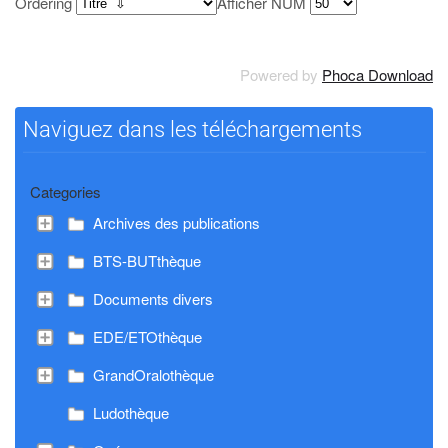
Ordering
Afficher NUM
Powered by
Phoca Download
Naviguez dans les téléchargements
Categories
Archives des publications
BTS-BUTthèque
Documents divers
EDE/ETOthèque
GrandOralothèque
Ludothèque