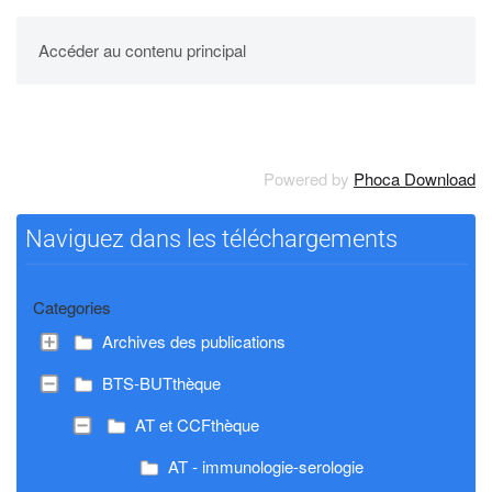
UPBM
Accéder au contenu principal
Powered by
Phoca Download
Naviguez dans les téléchargements
Categories
Archives des publications
BTS-BUTthèque
AT et CCFthèque
AT - immunologie-serologie