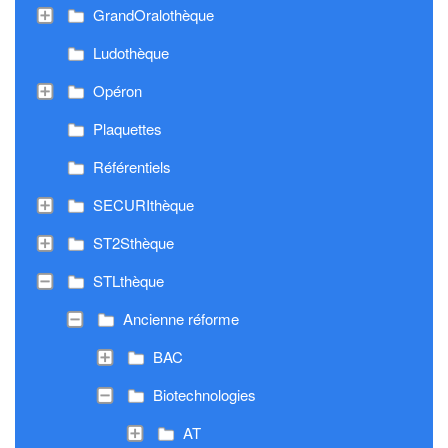
GrandOralothèque
Ludothèque
Opéron
Plaquettes
Référentiels
SECURIthèque
ST2Sthèque
STLthèque
Ancienne réforme
BAC
Biotechnologies
AT