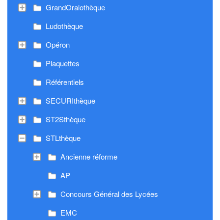
GrandOralothèque
Ludothèque
Opéron
Plaquettes
Référentiels
SECURIthèque
ST2Sthèque
STLthèque
Ancienne réforme
AP
Concours Général des Lycées
EMC