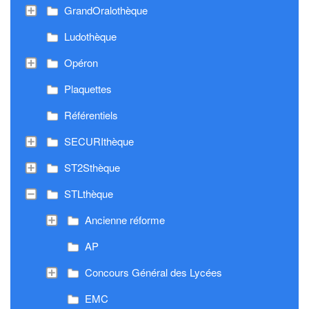
GrandOralothèque
Ludothèque
Opéron
Plaquettes
Référentiels
SECURIthèque
ST2Sthèque
STLthèque
Ancienne réforme
AP
Concours Général des Lycées
EMC