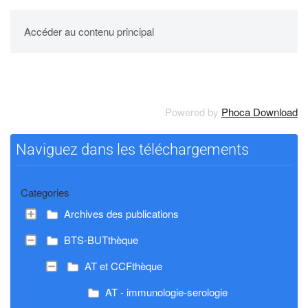
UPBM
Accéder au contenu principal
Powered by
Phoca Download
Naviguez dans les téléchargements
Categories
Archives des publications
BTS-BUTthèque
AT et CCFthèque
AT - immunologie-serologie