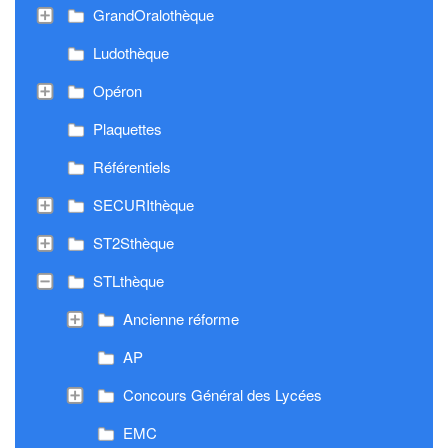
GrandOralothèque
Ludothèque
Opéron
Plaquettes
Référentiels
SECURIthèque
ST2Sthèque
STLthèque
Ancienne réforme
AP
Concours Général des Lycées
EMC