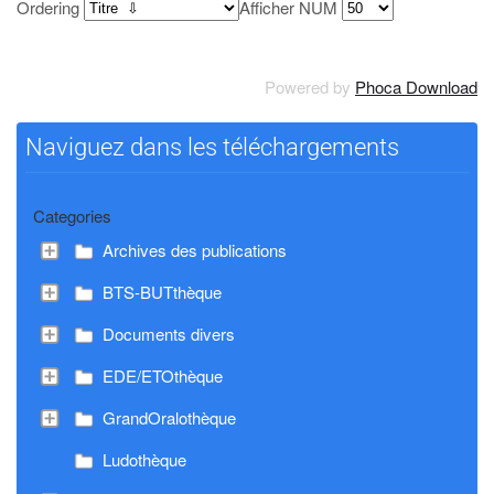
Ordering
Afficher NUM
Powered by
Phoca Download
Naviguez dans les téléchargements
Categories
Archives des publications
BTS-BUTthèque
Documents divers
EDE/ETOthèque
GrandOralothèque
Ludothèque