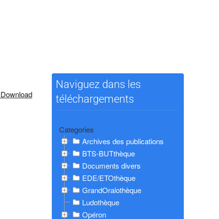
Naviguez dans les
 Download
téléchargements
Categories
Archives des publications
BTS-BUTthèque
Documents divers
EDE/ETOthèque
GrandOralothèque
Ludothèque
Opéron