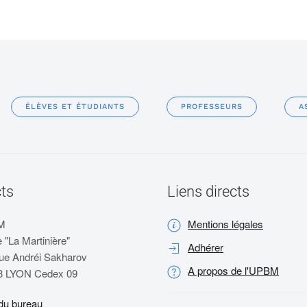
ÉLÈVES ET ÉTUDIANTS
PROFESSEURS
A
ts
Liens directs
M
Mentions légales
 "La Martinière"
Adhérer
ue Andréi Sakharov
A propos de l'UPBM
8 LYON Cedex 09
du bureau