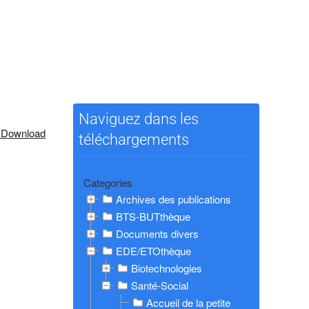
Naviguez dans les
 Download
téléchargements
Categories
Archives des publications
BTS-BUTthèque
Documents divers
EDE/ETOthèque
Biotechnologies
Santé-Social
Accueil de la petite