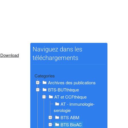
Naviguez dans les
 Download
téléchargements
Categories
Archives des publications
BTS-BUTthèque
AT et CCFthèque
AT - immunologie-
serologie
BTS ABM
BTS BioAC