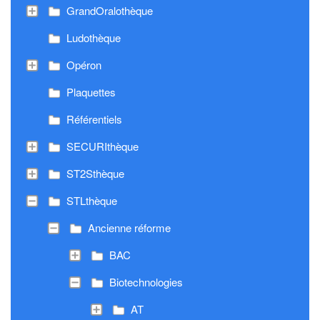
GrandOralothèque
Ludothèque
Opéron
Plaquettes
Référentiels
SECURIthèque
ST2Sthèque
STLthèque
Ancienne réforme
BAC
Biotechnologies
AT