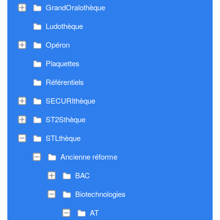
GrandOralothèque
Ludothèque
Opéron
Plaquettes
Référentiels
SECURIthèque
ST2Sthèque
STLthèque
Ancienne réforme
BAC
Biotechnologies
AT