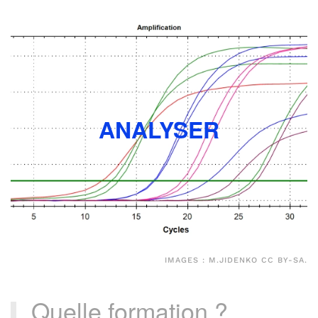
ANALYSER
IMAGES : M.JIDENKO CC BY-SA.
Quelle formation ?