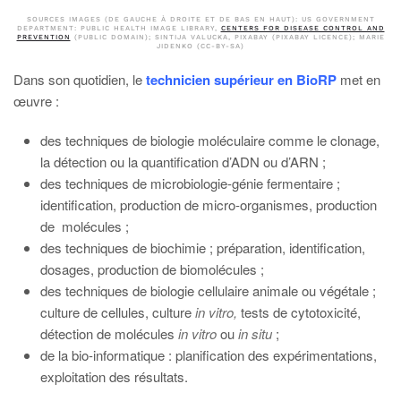
SOURCES IMAGES (DE GAUCHE À DROITE ET DE BAS EN HAUT): US GOVERNMENT
DEPARTMENT: PUBLIC HEALTH IMAGE LIBRARY,
CENTERS FOR DISEASE CONTROL AND
PREVENTION
(PUBLIC DOMAIN); SINTIJA VALUCKA, PIXABAY (PIXABAY LICENCE); MARIE
JIDENKO (CC-BY-SA)
Dans son quotidien, le
technicien supérieur en BioRP
met en
œuvre :
des techniques de biologie moléculaire comme le clonage,
la détection ou la quantification d’ADN ou d’ARN ;
des techniques de microbiologie-génie fermentaire ;
identification, production de micro-organismes, production
de molécules ;
des techniques de biochimie ; préparation, identification,
dosages, production de biomolécules ;
des techniques de biologie cellulaire animale ou végétale ;
culture de cellules, culture
in vitro,
tests de cytotoxicité,
détection de molécules
in vitro
ou
in situ
;
de la bio-informatique : planification des expérimentations,
exploitation des résultats.