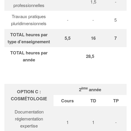
1,5
-
professionnelles
Travaux pratiques
-
-
5
pluridimensionnels
TOTAL heures par
5,5
16
7
type d’enseignement
TOTAL heures par
28,5
année
ème
2
année
OPTION C :
COSMÉTOLOGIE
Cours
TD
TP
Documentation
réglementation
1
1
-
expertise