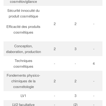
cosmétovigilance
Sécurité innocuité du
produit cosmétique
2
2
-
Efficacité des produits
cosmétiques
Conception,
2
3
-
élaboration, production
Techniques
-
-
4
cosmétiques
Fondements physico-
chimiques de la
2
2
-
cosmétologie
LV1
-
3
-
LV2 facultative
-
(2)
-