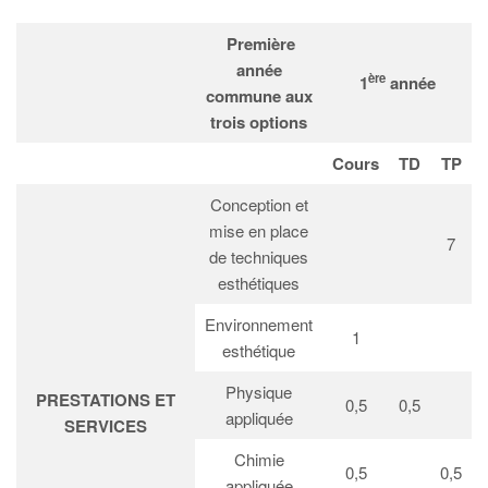
Première
année
ère
1
année
commune aux
trois options
Cours
TD
TP
Conception et
mise en place
7
de techniques
esthétiques
Environnement
1
esthétique
Physique
PRESTATIONS ET
0,5
0,5
appliquée
SERVICES
Chimie
0,5
0,5
appliquée