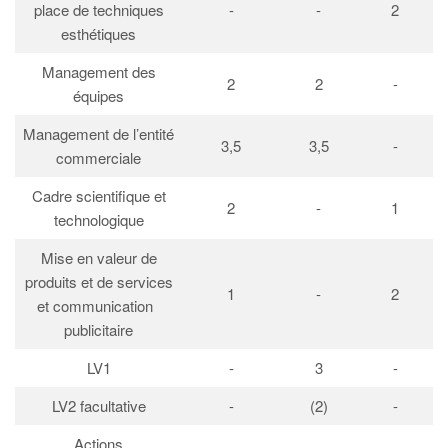
place de techniques
-
-
2
esthétiques
Management des
2
2
-
équipes
Management de l’entité
3,5
3,5
-
commerciale
Cadre scientifique et
2
-
1
technologique
Mise en valeur de
produits et de services
1
-
2
et communication
publicitaire
LV1
-
3
-
LV2 facultative
-
(2)
-
Actions