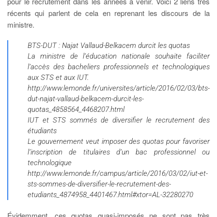
pour le recrutement dans les années à venir. Voici 2 liens très
récents qui parlent de cela en reprenant les discours de la
ministre.
BTS-DUT : Najat Vallaud-Belkacem durcit les quotas
La ministre de l’éducation nationale souhaite faciliter
l’accès des bacheliers professionnels et technologiques
aux STS et aux IUT.
http://www.lemonde.fr/universites/article/2016/02/03/bts-
dut-najat-vallaud-belkacem-durcit-les-
quotas_4858564_4468207.html
IUT et STS sommés de diversifier le recrutement des
étudiants
Le gouvernement veut imposer des quotas pour favoriser
l’inscription de titulaires d’un bac professionnel ou
technologique
http://www.lemonde.fr/campus/article/2016/03/02/iut-et-
sts-sommes-de-diversifier-le-recrutement-des-
etudiants_4874958_4401467.html#xtor=AL-32280270
Évidemment, ces quotas quasi-imposés ne sont pas très