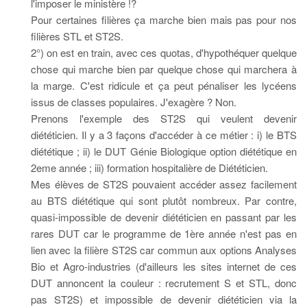
l'imposer le ministère !?
Pour certaines filières ça marche bien mais pas pour nos
filières STL et ST2S.
2°) on est en train, avec ces quotas, d'hypothéquer quelque
chose qui marche bien par quelque chose qui marchera à
la marge. C'est ridicule et ça peut pénaliser les lycéens
issus de classes populaires. J'exagère ? Non.
Prenons l'exemple des ST2S qui veulent devenir
diététicien. Il y a 3 façons d'accéder à ce métier : i) le BTS
diététique ; ii) le DUT Génie Biologique option diététique en
2eme année ; iii) formation hospitalière de Diététicien.
Mes élèves de ST2S pouvaient accéder assez facilement
au BTS diététique qui sont plutôt nombreux. Par contre,
quasi-impossible de devenir diététicien en passant par les
rares DUT car le programme de 1ère année n'est pas en
lien avec la filière ST2S car commun aux options Analyses
Bio et Agro-industries (d'ailleurs les sites internet de ces
DUT annoncent la couleur : recrutement S et STL, donc
pas ST2S) et impossible de devenir diététicien via la