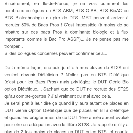
Sincèrement, en Île-de-France, je ne vois comment les
nombreux collègues en BTS ABM, BTS QIAB, BTS BioAC ou
BTS Biotechnologie ou pire de DTS IMRT peuvent arriver à
recruter 50% de Bacs Pros ! C'est impossible (à moins de se
rabattre sur des bacs Pros à dominante biologie et à flux
importants comme le Bac Pro ASSP)... Je ne pense pas me
tromper...
Si des collègues concernés peuvent confirmer cela...
De la même façon, que puis-je dire à mes élèves de ST2S qui
veulent devenir Diététicien ? N'allez pas en BTS Diététique
(c'est pour les Bacs Pros) mais privilégiez le DUT Génie Bio
option Diététique.... Sachant que ce DUT ne recrute des ST2S
qu'au compte-gouttes ? J'ai vraiment du mal avec cela.
Je serai prêt à leur dire ça quand il y aura autant de places en
DUT Génie Option Diététique que de places en BTS diététique
et quand les programmes de ce DUT 1ère année auront évolué
pour être en adéquation avec la filière ST2S. Je rappelle qu'il y a
plus de 2 fois moins de places en DUT qu'en BTS, et pour la