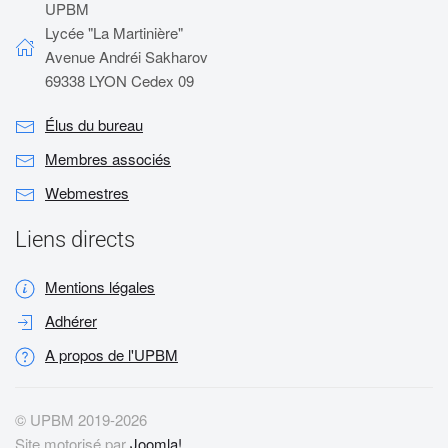
UPBM
Lycée "La Martinière"
Avenue Andréi Sakharov
69338 LYON Cedex 09
Élus du bureau
Membres associés
Webmestres
Liens directs
Mentions légales
Adhérer
A propos de l'UPBM
© UPBM 2019-
2026
Site motorisé par
Joomla!
.