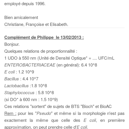
employé depuis 1996.
Bien amicalement
Christiane, Françoise et Elisabeth.
Complément de Philippe le 13/02/2013 :
Bonjour.
Quelques relations de proportionnalité :
1 UDO à 550 nm (Unité de Densité Optique* = .... UFC/mL
ENTEROBACTERIACEAE
(en général): 6.4 10^8
E coli
: 1.2 10^9
Bacillus
: 4.4 10^7
Lactobacillus
:1.8 10^8
Staphylococcus
: 5.8 10^8
(si DO* à 600 nm : 1.5 10^9)
Ces relations "sortent" de sujets de BTS "Bioch" et BioAC
Rem :
pour les "
Pseudo
" et même si la morphologie n'est pas
exactement la même que celle des
E coli
, en première
approximation, on peut prendre celle d'
E coli
.