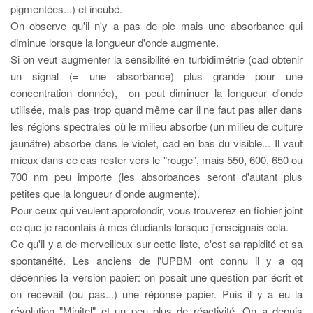
pigmentées...) et incubé.
On observe qu'il n'y a pas de pic mais une absorbance qui
diminue lorsque la longueur d'onde augmente.
Si on veut augmenter la sensibilité en turbidimétrie (cad obtenir
un signal (= une absorbance) plus grande pour une
concentration donnée), on peut diminuer la longueur d'onde
utilisée, mais pas trop quand même car il ne faut pas aller dans
les régions spectrales où le milieu absorbe (un milieu de culture
jaunâtre) absorbe dans le violet, cad en bas du visible... Il vaut
mieux dans ce cas rester vers le "rouge", mais 550, 600, 650 ou
700 nm peu importe (les absorbances seront d'autant plus
petites que la longueur d'onde augmente).
Pour ceux qui veulent approfondir, vous trouverez en fichier joint
ce que je racontais à mes étudiants lorsque j'enseignais cela.
Ce qu'il y a de merveilleux sur cette liste, c'est sa rapidité et sa
spontanéité. Les anciens de l'UPBM ont connu il y a qq
décennies la version papier: on posait une question par écrit et
on recevait (ou pas...) une réponse papier. Puis il y a eu la
révolution "Minitel" et un peu plus de réactivité. On a depuis