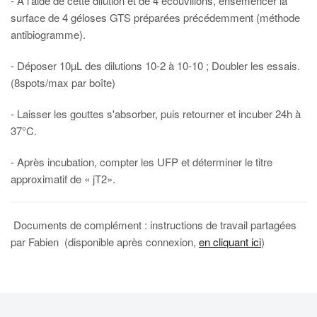
- À l'aide de cette dilution et de 4 écouvillons, ensemencer la
surface de 4 géloses GTS préparées précédemment (méthode
antibiogramme).
- Déposer 10µL des dilutions 10-2 à 10-10 ; Doubler les essais.
(8spots/max par boîte)
- Laisser les gouttes s'absorber, puis retourner et incuber 24h à
37°C.
- Après incubation, compter les UFP et déterminer le titre
approximatif de « jT2».
Documents de complément : instructions de travail partagées
par Fabien (disponible après connexion,
en cliquant ici
)