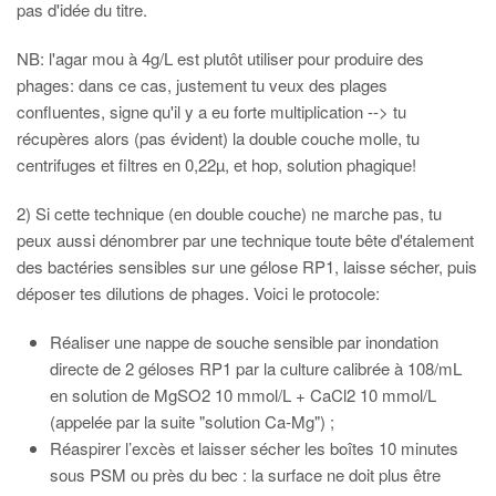
pas d'idée du titre.
NB: l'agar mou à 4g/L est plutôt utiliser pour produire des
phages: dans ce cas, justement tu veux des plages
confluentes, signe qu'il y a eu forte multiplication --> tu
récupères alors (pas évident) la double couche molle, tu
centrifuges et filtres en 0,22µ, et hop, solution phagique!
2) Si cette technique (en double couche) ne marche pas, tu
peux aussi dénombrer par une technique toute bête d'étalement
des bactéries sensibles sur une gélose RP1, laisse sécher, puis
déposer tes dilutions de phages. Voici le protocole:
Réaliser une nappe de souche sensible par inondation
directe de 2 géloses RP1 par la culture calibrée à 108/mL
en solution de MgSO2 10 mmol/L + CaCl2 10 mmol/L
(appelée par la suite "solution Ca-Mg") ;
Réaspirer l’excès et laisser sécher les boîtes 10 minutes
sous PSM ou près du bec : la surface ne doit plus être