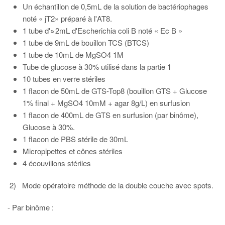
Un échantillon de 0,5mL de la solution de bactériophages
noté « jT2» préparé à l'AT8.
1 tube d'≈2mL d'Escherichia coli B noté « Ec B »
1 tube de 9mL de bouillon TCS (BTCS)
1 tube de 10mL de MgSO4 1M
Tube de glucose à 30% utilisé dans la partie 1
10 tubes en verre stériles
1 flacon de 50mL de GTS-Top8 (bouillon GTS + Glucose
1% final + MgSO4 10mM + agar 8g/L) en surfusion
1 flacon de 400mL de GTS en surfusion (par binôme),
Glucose à 30%.
1 flacon de PBS stérile de 30mL
Micropipettes et cônes stériles
4 écouvillons stériles
2) Mode opératoire méthode de la double couche avec spots.
- Par binôme :