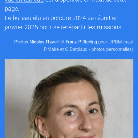
page.
Le bureau élu en octobre 2024 se réunit en
janvier 2025 pour se rerépartir les missions.
Photos
Nicolas Ravelli
et
Franz Pfifferling
pour UPBM (sauf
P.Maire et C.Bardiaux - photos personnelles)