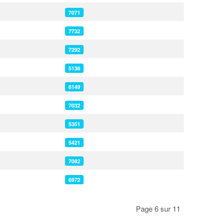
7071
7732
7292
5136
8149
7032
5351
5421
7082
6972
Page 6 sur 11