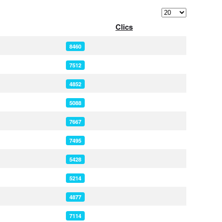
Afficher #
Clics
8460
7512
4852
5088
7667
7495
5428
5214
4877
7114