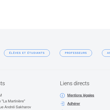
ÉLÈVES ET ÉTUDIANTS
PROFESSEURS
A
ts
Liens directs
M
Mentions légales
 "La Martinière"
Adhérer
ue Andréi Sakharov