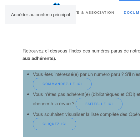
UPBM
SITE & ASSOCIATION
DOCUM
Accéder au contenu principal
Retrouvez ci-dessous l'index des numéros parus de notre 
aux adhérents).
Vous êtes intéressé(e) par un numéro paru ? S'il n'e
.
COMMANDEZ-LE ICI
Vous n'êtes pas adhérent(e) (bibliothèques et CDI) 
abonner à la revue ?
.
FAITES-LE ICI
Vous souhaitez visualiser la liste complète des Opé
.
CLIQUEZ ICI