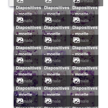
normale
Diapositives
Diapositives
Diapositives
- moelle
- moelle
- moelle
normale
normale
normale
Diapositives
Diapositives
Diapositives
- moelle
- moelle
- moelle
normale
normale
normale
Diapositives
Diapositives
Diapositives
- moelle
- moelle
- moelle
normale
normale
normale
Diapositives
Diapositives
Diapositives
- moelle
- moelle
- moelle
normale
normale
normale
Diapositives
Diapositives
Diapositives
- moelle
- moelle
- moelle
normale
normale
normale