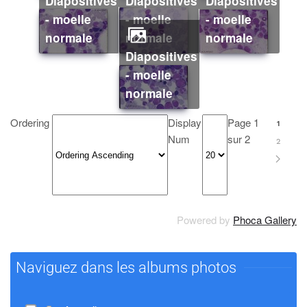
Diapositives
Diapositives
Diapositives
- moelle
- moelle
- moelle
normale
normale
normale
Diapositives
- moelle
normale
Ordering
Display
Page 1
1
Num
sur 2
2
Powered by
Phoca Gallery
Naviguez dans les albums photos