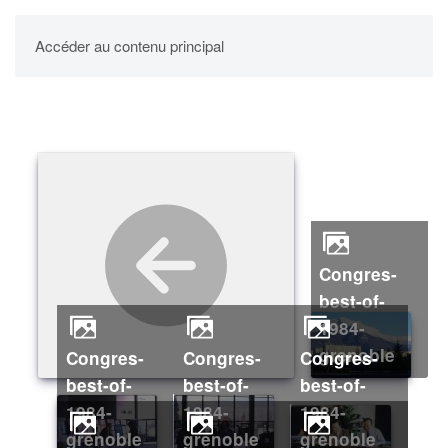
UPBM
Accéder au contenu principal
congres-
best-of-
1984-
grenoble
congres-
congres-
congres-
best-of-
best-of-
best-of-
1984-
1984-
1984-
grenoble
grenoble
grenoble