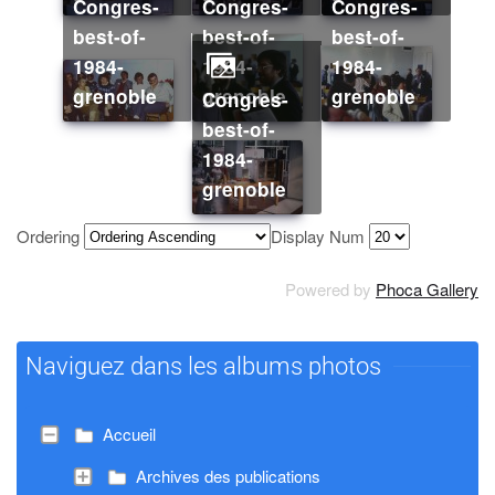
congres-
congres-
congres-
best-of-
best-of-
best-of-
1984-
1984-
1984-
grenoble
grenoble
grenoble
congres-
best-of-
1984-
grenoble
Ordering
Display Num
Powered by
Phoca Gallery
Naviguez dans les albums photos
Accueil
Archives des publications