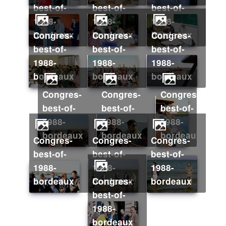
best-of-
best-of-
best-of-
1988-
1988-
1988-
bordeaux
bordeaux
bordeaux
congres-
congres-
congres-
best-of-
best-of-
best-of-
1988-
1988-
1988-
bordeaux
bordeaux
bordeaux
congres-
congres-
congres-
best-of-
best-of-
best-of-
1988-
1988-
1988-
bordeaux
bordeaux
bordeaux
congres-
congres-
congres-
best-of-
best-of-
best-of-
1988-
1988-
1988-
bordeaux
congres-
bordeaux
bordeaux
best-of-
1988-
bordeaux