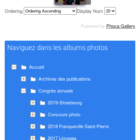
Ordering
Display Num
Powered by
Phoca Gallery
Naviguez dans les albums photos
Accueil
Archives des publications
Congrès annuels
2019-Strasbourg
Concours photo
2018 Franqueville Saint-Pierre
2017 Limoges