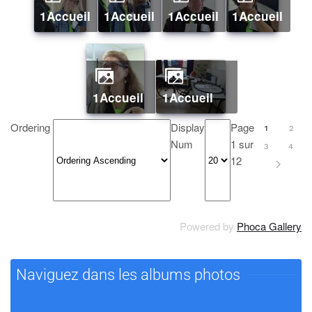
1Accueil
1Accueil
1Accueil
1Accueil
1Accueil
1Accueil
Ordering
Display
Page
1
2
Num
1 sur
3
4
12
Powered by
Phoca Gallery
Naviguez dans les albums photos