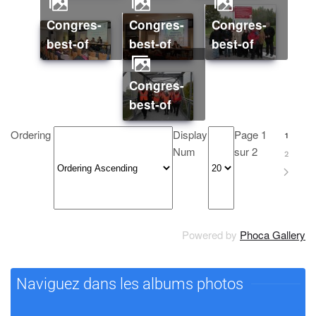
Congres-
Congres-
Congres-
best-of
best-of
best-of
Congres-
best-of
Ordering
Display
Page 1
1
Num
sur 2
2
Powered by
Phoca Gallery
Naviguez dans les albums photos