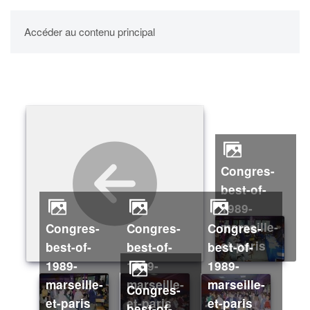
UPBM
Accéder au contenu principal
congres-
best-of-
1989-
marseille-
congres-
congres-
congres-
et-paris
best-of-
best-of-
best-of-
1989-
1989-
1989-
marseille-
marseille-
marseille-
congres-
et-paris
et-paris
et-paris
best-of-