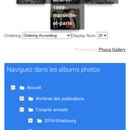
1989-
marseille-
et-paris
Ordering
Display Num
Powered by
Phoca Gallery
Naviguez dans les albums photos
Accueil
Archives des publications
Congrès annuels
2019-Strasbourg